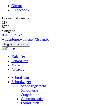
Overslaan
Gimme
en
Facebook
naar
Beernemsteenweg
de
117
inhoud
8750
gaan
Wingene
051 65 75 57
wildenburg.wingene@3span.be
Toggle off-canvas
Kalender
Schooluren
Menu
Afwezig
Schoolteam
Schoolwijzer
Main
Schoolreglement
navigation
Schoolvisie
Zorgvisie
Communicatie
Formulieren