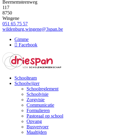
Beernemsteenweg
117
8750
Wingene
051 65 75 57
wildenburg.wingene@3span.be
Gimme
Facebook
Schoolteam
Schoolwijzer
Hoofdnavigatie
Schoolreglement
Schoolvisie
Zorgvisie
Communicatie
Formulieren
Pastoraal op school
Opvang
Busvervoer
Maaltijden